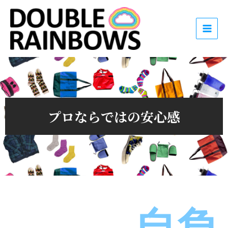
内
容
を
ス
キ
ッ
プ
プロならではの安心感
自負