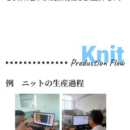
Knit
Production Flow
例 ニットの生産過程