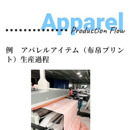
Apparel
Production Flow
例 アパレルアイテム（布帛プリン
ト）生産過程